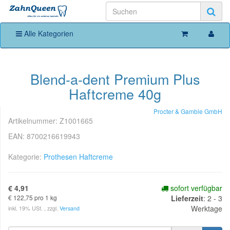
Alle Kategorien
Blend-a-dent Premium Plus
Haftcreme 40g
Procter & Gamble GmbH
Artikelnummer:
Z1001665
EAN:
8700216619943
Kategorie:
Prothesen Haftcreme
€ 4,91
sofort verfügbar
€ 122,75 pro 1 kg
Lieferzeit
:
2 - 3
Werktage
inkl. 19% USt. , zzgl.
Versand