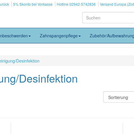
zurück
5% Skonto bei Vorkasse
Hotline 02942-5742836
Versand Europa (Zoll
nbeschwerden
Zahnspangenpflege
Zubehör/Aufbewahrun
nigung/Desinfektion
ng/Desinfektion