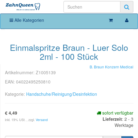
Alle Kategorien
Einmalspritze Braun - Luer Solo
2ml - 100 Stück
B. Braun Konzern Medical
Artikelnummer:
Z1005139
EAN:
04022495250810
Kategorie:
Handschuhe/Reinigung/Desinfektion
€ 4,49
sofort verfügbar
Lieferzeit
:
2 - 3
inkl. 19% USt. , zzgl.
Versand
Werktage