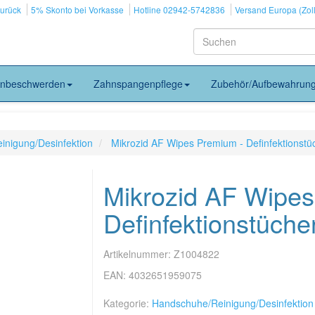
zurück
5% Skonto bei Vorkasse
Hotline 02942-5742836
Versand Europa (Zoll
nbeschwerden
Zahnspangenpflege
Zubehör/Aufbewahrun
nigung/Desinfektion
Mikrozid AF Wipes Premium - Definfektionstü
Mikrozid AF Wipes
Definfektionstüche
Artikelnummer:
Z1004822
EAN:
4032651959075
Kategorie:
Handschuhe/Reinigung/Desinfektion