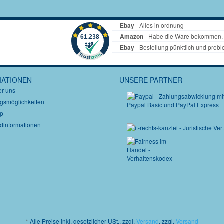
MATIONEN
UNSERE PARTNER
er uns
gsmöglichkeiten
ap
dinformationen
*
Alle Preise inkl. gesetzlicher USt., zzgl.
Versand
, zzgl.
Versand