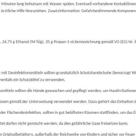
inuten lang behutsam mit Wasser spülen. Eventuell vorhandene Kontaktlinsen
/ ärztliche Hilfe hinzuziehen. Zusatzinformation: Gefahrbestimmende Komponent
e,
24,75 g Ethanol (94 %ig), 35 g Propan-1-ol,
Kennzeichnung gemäß VO (EG) Nr. 6
it mit Desinfektionsmitteln sollten grundsätzlich Schutzhandschuhe (bevorzugt 
nenfalls ein Schutzkittel zu verwenden.
mitteln sollten die Hände gewaschen und gepflegt werden, um Hautirritatione
üssen gemäß der Unterweisung verwendet werden. Dazu gehört das Einhalten de
 der Flächendesinfektion, sollten in gut belüfteten Räumen stattfinden, um das 
el dürfen nicht gemischt werden, da dies gefährliche Gase freisetzen kann.
en Originalbehältern, außerhalb der Reichweite von Kindern und sicher vor Feue