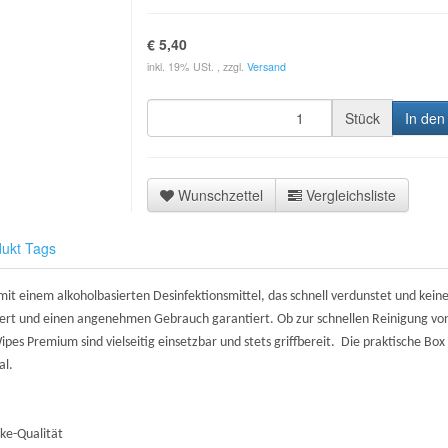
€ 5,40
inkl. 19% USt. , zzgl.
Versand
Stück
In den
Wunschzettel
Vergleichsliste
ukt Tags
t einem alkoholbasierten Desinfektionsmittel, das schnell verdunstet und keine 
ert und einen angenehmen Gebrauch garantiert. Ob zur schnellen Reinigung von
pes Premium sind vielseitig einsetzbar und stets griffbereit. Die praktische Box 
al.
ke-Qualität