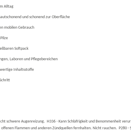
im Alltag
hautschonend und schonend zur Oberfläche
den mobilen Gebrauch
Pilze
ießbaren Softpack
tungen, Laboren und Pflegebereichen
ertige Inhaltsstoffe
Schritt
acht schwere Augenreizung. H336 - Kann Schläfrigkeit und Benommenheit verurs
n, offenen Flammen und anderen Zündquellen fernhalten. Nicht rauchen. P280 -