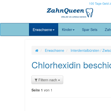
100 Tage Geld 
Erwachsene
Kinder
Spar Sets
Zah
Erwachsene
Interdentalbürsten / Zwi
Chlorhexidin beschi
Filtern nach
Seite 1
von 1