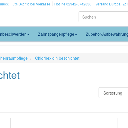
zurück
5% Skonto bei Vorkasse
Hotline 02942-5742836
Versand Europa (Zoll
nbeschwerden
Zahnspangenpflege
Zubehör/Aufbewahrun
schenraumpflege
Chlorhexidin beschichtet
chtet