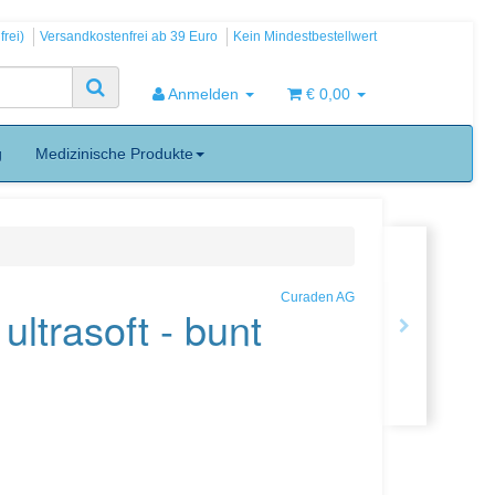
frei)
Versandkostenfrei ab 39 Euro
Kein Mindestbestellwert
Anmelden
€ 0,00
g
Medizinische Produkte
Curaden AG
ltrasoft - bunt