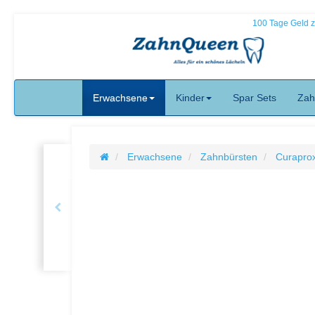
100 Tage Geld 
Erwachsene
Kinder
Spar Sets
Zah
Erwachsene
Zahnbürsten
Curaprox