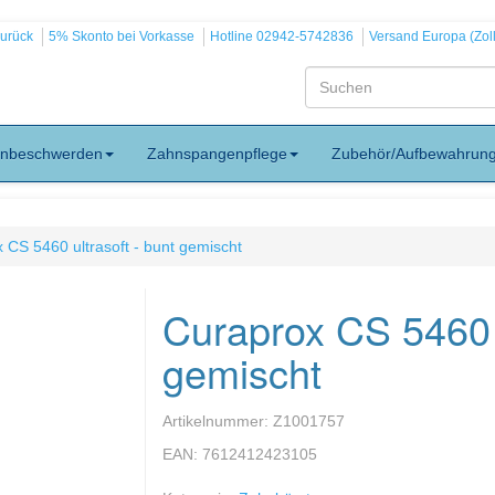
zurück
5% Skonto bei Vorkasse
Hotline 02942-5742836
Versand Europa (Zoll
nbeschwerden
Zahnspangenpflege
Zubehör/Aufbewahrun
 CS 5460 ultrasoft - bunt gemischt
Curaprox CS 5460 u
gemischt
Artikelnummer:
Z1001757
EAN:
7612412423105