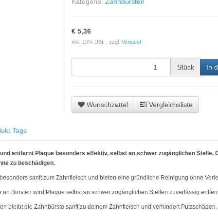
Kategorie:
Zahnbürsten
€ 5,36
inkl. 19% USt. , zzgl.
Versand
Stück
In 
Wunschzettel
Vergleichsliste
ukt Tags
nd entfernt Plaque besonders effektiv, selbst an schwer zugänglichen Stell
ähne zu beschädigen.
besonders sanft zum Zahnfleisch und bieten eine gründliche Reinigung ohne Verle
 an Borsten wird Plaque selbst an schwer zugänglichen Stellen zuverlässig entfern
en bleibt die Zahnbürste sanft zu deinem Zahnfleisch und verhindert Putzschäden.