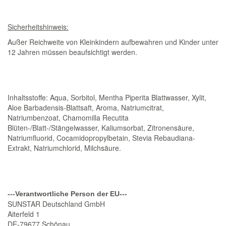
Sicherheitshinweis:
Außer Reichweite von Kleinkindern aufbewahren und Kinder unter
12 Jahren müssen beaufsichtigt werden.
Inhaltsstoffe: Aqua, Sorbitol, Mentha Piperita Blattwasser, Xylit,
Aloe Barbadensis-Blattsaft, Aroma, Natriumcitrat,
Natriumbenzoat, Chamomilla Recutita
Blüten-/Blatt-/Stängelwasser, Kaliumsorbat, Zitronensäure,
Natriumfluorid, Cocamidopropylbetain, Stevia Rebaudiana-
Extrakt, Natriumchlorid, Milchsäure.
---Verantwortliche Person der EU---
SUNSTAR Deutschland GmbH
Aiterfeld 1
DE-79677 Schönau