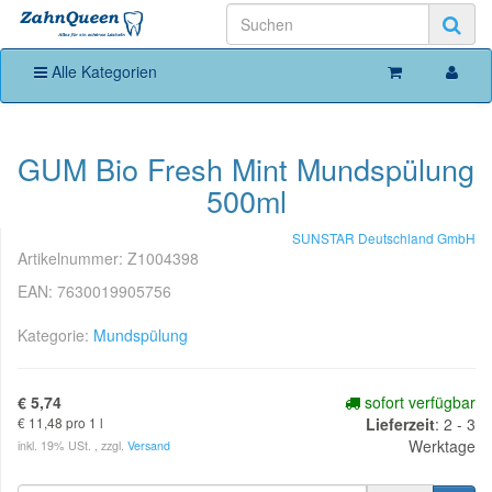
Alle Kategorien
GUM Bio Fresh Mint Mundspülung
500ml
SUNSTAR Deutschland GmbH
Artikelnummer:
Z1004398
EAN:
7630019905756
Kategorie:
Mundspülung
€ 5,74
sofort verfügbar
€ 11,48 pro 1 l
Lieferzeit
:
2 - 3
Werktage
inkl. 19% USt. , zzgl.
Versand