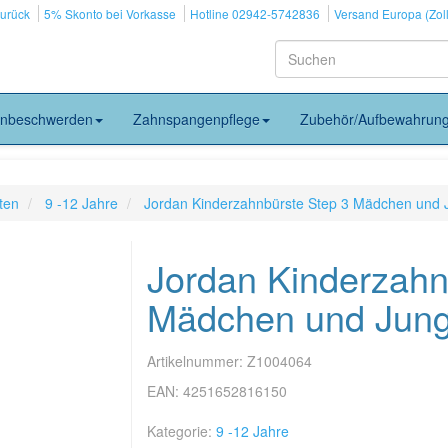
zurück
5% Skonto bei Vorkasse
Hotline 02942-5742836
Versand Europa (Zoll
nbeschwerden
Zahnspangenpflege
Zubehör/Aufbewahrun
ten
9 -12 Jahre
Jordan Kinderzahnbürste Step 3 Mädchen und 
Jordan Kinderzahn
Mädchen und Jung
Artikelnummer:
Z1004064
EAN:
4251652816150
Kategorie:
9 -12 Jahre