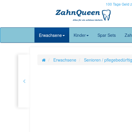
100 Tage Geld 
Erwachsene
Kinder
Spar Sets
Zah
Erwachsene
Senioren / pflegebedürft