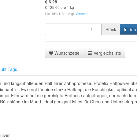
€ 6,28
€ 125,60 pro 1 kg
inkl. 19% USt. , zzgl.
Versand
Stück
In den
Wunschzettel
Vergleichsliste
ukt Tags
en und langanhaltenden Halt Ihrer Zahnprothese.
Protefix Haftpulver üb
eimhaut ist. Es sorgt für eine starke Haftung, die Feuchtigkeit optima
ünner Film wird auf die gereinigte Prothese aufgetragen, der nach dem 
 Rückstände im Mund. Ideal geeignet ist es für Ober- und Unterkieferp
ulver.