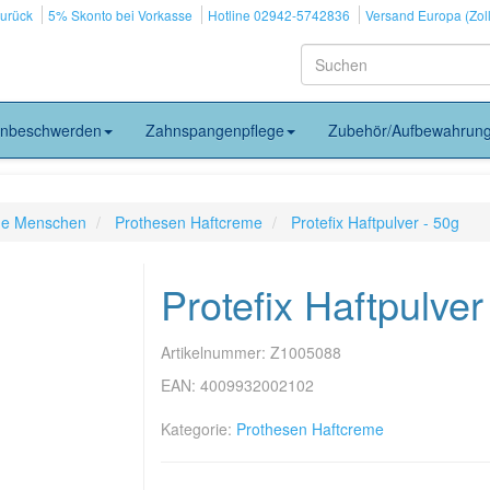
zurück
5% Skonto bei Vorkasse
Hotline 02942-5742836
Versand Europa (Zoll
nbeschwerden
Zahnspangenpflege
Zubehör/Aufbewahrun
ige Menschen
Prothesen Haftcreme
Protefix Haftpulver - 50g
Protefix Haftpulver
Artikelnummer:
Z1005088
EAN:
4009932002102
Kategorie:
Prothesen Haftcreme