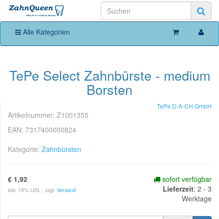
Alle Kategorien
TePe Select Zahnbürste - medium
Borsten
TePe D-A-CH GmbH
Artikelnummer:
Z1001355
EAN:
7317400000824
Kategorie:
Zahnbürsten
€ 1,92
sofort verfügbar
Lieferzeit
:
2 - 3
inkl. 19% USt. , zzgl.
Versand
Werktage