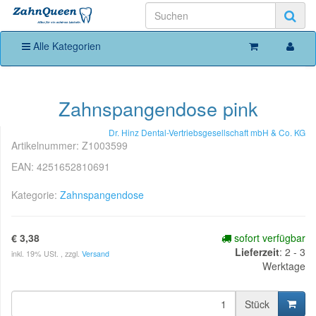
Alle Kategorien
Zahnspangendose pink
Dr. Hinz Dental-Vertriebsgesellschaft mbH & Co. KG
Artikelnummer:
Z1003599
EAN:
4251652810691
Kategorie:
Zahnspangendose
€ 3,38
sofort verfügbar
Lieferzeit
:
2 - 3
inkl. 19% USt. , zzgl.
Versand
Werktage
Stück