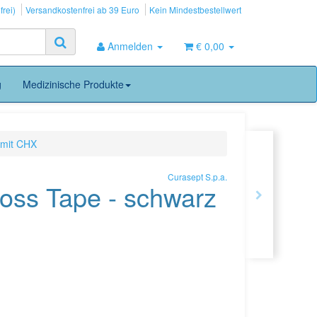
frei)
Versandkostenfrei ab 39 Euro
Kein Mindestbestellwert
Anmelden
€ 0,00
g
Medizinische Produkte
 mit CHX
Curasept S.p.a.
loss Tape - schwarz