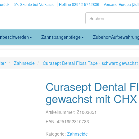
zurück
5% Skonto bei Vorkasse
Hotline 02942-5742836
Versand Europa (Zoll
nbeschwerden
Zahnspangenpflege
Zubehör/Aufbewahrun
ter
Zahnseide
Curasept Dental Floss Tape - schwarz gewachst
Curasept Dental F
gewachst mit CHX
Artikelnummer:
Z1003651
EAN:
4251652810783
Kategorie:
Zahnseide