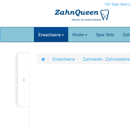
100 Tage Geld 
Erwachsene
Kinder
Spar Sets
Zah
Erwachsene
Zahnseide / Zahnseidehal