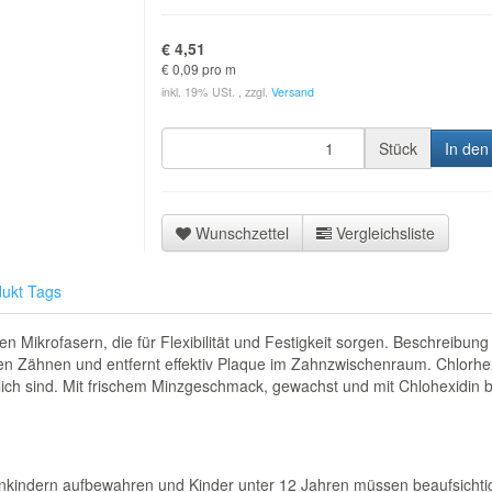
€ 4,51
€ 0,09 pro m
inkl. 19% USt. , zzgl.
Versand
Stück
In den
Wunschzettel
Vergleichsliste
ukt Tags
Mikrofasern, die für Flexibilität und Festigkeit sorgen. Beschreib
den Zähnen und entfernt effektiv Plaque im Zahnzwischenraum. Chlorhexi
ch sind. Mit frischem Minzgeschmack, gewachst und mit Chlohexidin b
nkindern aufbewahren und Kinder unter 12 Jahren müssen beaufsichti