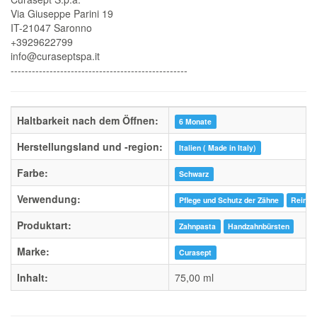
Via Giuseppe Parini 19
IT-21047 Saronno
+3929622799
info@curaseptspa.it
--------------------------------------------------
Haltbarkeit nach dem Öffnen:
6 Monate
Herstellungsland und -region:
Italien ( Made in Italy)
Farbe:
Schwarz
Verwendung:
Pflege und Schutz der Zähne
Reinig
Produktart:
Zahnpasta
Handzahnbürsten
Marke:
Curasept
Inhalt:
75,00 ml