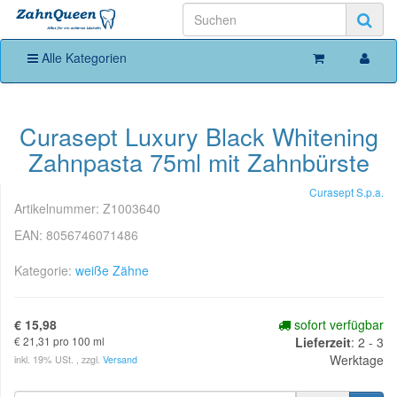
Alle Kategorien
Curasept Luxury Black Whitening
Zahnpasta 75ml mit Zahnbürste
Curasept S.p.a.
Artikelnummer:
Z1003640
EAN:
8056746071486
Kategorie:
weiße Zähne
€ 15,98
sofort verfügbar
€ 21,31 pro 100 ml
Lieferzeit
:
2 - 3
Werktage
inkl. 19% USt. , zzgl.
Versand