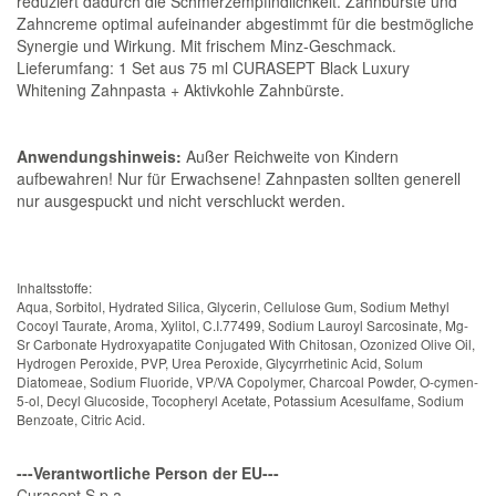
reduziert dadurch die Schmerzempfindlichkeit. Zahnbürste und
Zahncreme optimal aufeinander abgestimmt für die bestmögliche
Synergie und Wirkung. Mit frischem Minz-Geschmack.
Lieferumfang: 1 Set aus 75 ml CURASEPT Black Luxury
Whitening Zahnpasta + Aktivkohle Zahnbürste.
Anwendungshinweis:
Außer Reichweite von Kindern
aufbewahren! Nur für Erwachsene! Zahnpasten sollten generell
nur ausgespuckt und nicht verschluckt werden.
Inhaltsstoffe:
Aqua, Sorbitol, Hydrated Silica, Glycerin, Cellulose Gum, Sodium Methyl
Cocoyl Taurate, Aroma, Xylitol, C.I.77499, Sodium Lauroyl Sarcosinate, Mg-
Sr Carbonate Hydroxyapatite Conjugated With Chitosan, Ozonized Olive Oil,
Hydrogen Peroxide, PVP, Urea Peroxide, Glycyrrhetinic Acid, Solum
Diatomeae, Sodium Fluoride, VP/VA Copolymer, Charcoal Powder, O-cymen-
5-ol, Decyl Glucoside, Tocopheryl Acetate, Potassium Acesulfame, Sodium
Benzoate, Citric Acid.
---Verantwortliche Person der EU---
Curasept S.p.a.