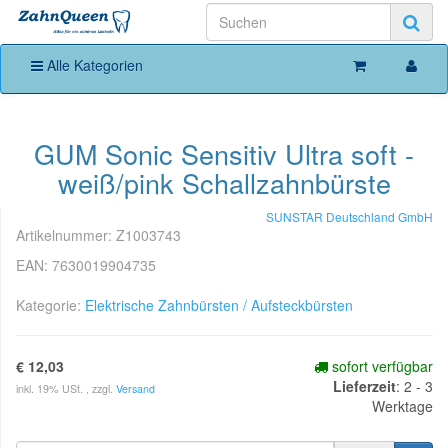
Alle Kategorien
GUM Sonic Sensitiv Ultra soft -
weiß/pink Schallzahnbürste
SUNSTAR Deutschland GmbH
Artikelnummer:
Z1003743
EAN:
7630019904735
Kategorie:
Elektrische Zahnbürsten / Aufsteckbürsten
€ 12,03
sofort verfügbar
Lieferzeit
:
2 - 3
inkl. 19% USt. , zzgl.
Versand
Werktage