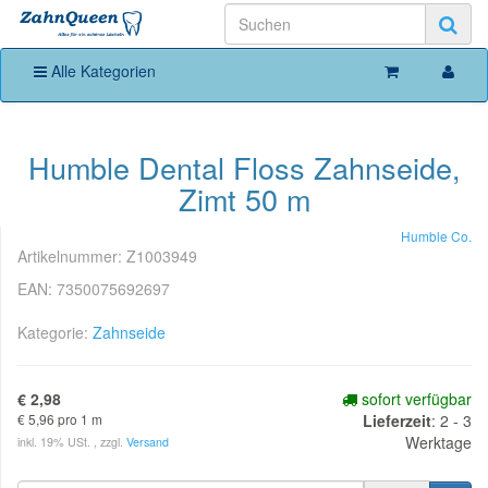
Alle Kategorien
Humble Dental Floss Zahnseide,
Zimt 50 m
Humble Co.
Artikelnummer:
Z1003949
EAN:
7350075692697
Kategorie:
Zahnseide
€ 2,98
sofort verfügbar
€ 5,96 pro 1 m
Lieferzeit
:
2 - 3
Werktage
inkl. 19% USt. , zzgl.
Versand