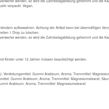
 verwertet werden, so wird die Zahnbelagsbildung gehemmt und die Kari
nzeln verpackt. Vegan.
nkindern aufbewahren. Achtung der Artikel kann bei übermäßigen Verz
eiten 1 Drop zu lutschen.
 verwertet werden, so wird die Zahnbelagsbildung gehemmt und die Kari
nd Kinder unter 12 Jahren müssen beaufsichtigt werden.
); Verdickungsmittel: Gummi Arabicum; Aroma; Trennmittel: Magnesium
smittel: Gummi Arabicum; Aroma; Trennmittel: Magnesiumstearat; Säur
: Gummi Arabicum; Aroma; Trennmittel: Magnesiumstearat