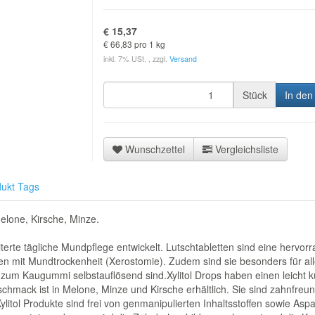
€ 15,37
€ 66,83 pro 1 kg
inkl. 7% USt. , zzgl.
Versand
Stück
In den
Wunschzettel
Vergleichsliste
ukt Tags
Melone, Kirsche, Minze.
eiterte tägliche Mundpflege entwickelt. Lutschtabletten sind eine herv
n mit Mundtrockenheit (Xerostomie). Zudem sind sie besonders für a
 zum Kaugummi selbstauflösend sind.Xylitol Drops haben einen leicht 
eschmack ist in Melone, Minze und Kirsche erhältlich. Sie sind zahnfr
itol Produkte sind frei von genmanipulierten Inhaltsstoffen sowie Aspa