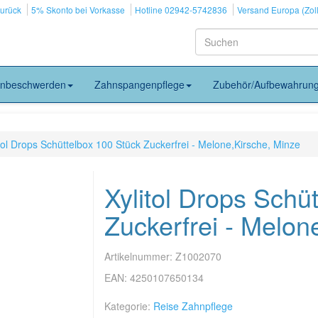
zurück
5% Skonto bei Vorkasse
Hotline 02942-5742836
Versand Europa (Zoll
nbeschwerden
Zahnspangenpflege
Zubehör/Aufbewahrun
itol Drops Schüttelbox 100 Stück Zuckerfrei - Melone,Kirsche, Minze
Xylitol Drops Schü
Zuckerfrei - Melon
Artikelnummer:
Z1002070
EAN:
4250107650134
Kategorie:
Reise Zahnpflege