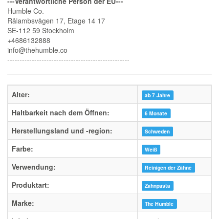
---Verantwortliche Person der EU---
Humble Co.
Rålambsvägen 17, Etage 14 17
SE-112 59 Stockholm
+4686132888
info@thehumble.co
--------------------------------------------------
Alter:
ab 7 Jahre
Haltbarkeit nach dem Öffnen:
6 Monate
Herstellungsland und -region:
Schweden
Farbe:
Weiß
Verwendung:
Reinigen der Zähne
Produktart:
Zahnpasta
Marke:
The Humble