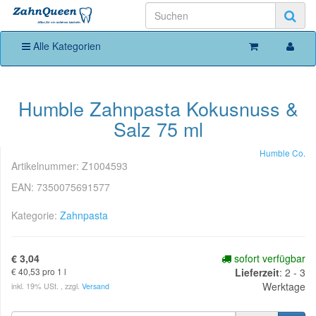
Alle Kategorien
Humble Zahnpasta Kokusnuss &
Salz 75 ml
Humble Co.
Artikelnummer:
Z1004593
EAN:
7350075691577
Kategorie:
Zahnpasta
€ 3,04
sofort verfügbar
€ 40,53 pro 1 l
Lieferzeit
:
2 - 3
Werktage
inkl. 19% USt. , zzgl.
Versand