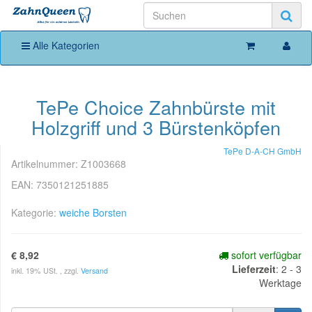
Alle Kategorien
TePe Choice Zahnbürste mit
Holzgriff und 3 Bürstenköpfen
TePe D-A-CH GmbH
Artikelnummer:
Z1003668
EAN:
7350121251885
Kategorie:
weiche Borsten
€ 8,92
sofort verfügbar
Lieferzeit
:
2 - 3
inkl. 19% USt. , zzgl.
Versand
Werktage