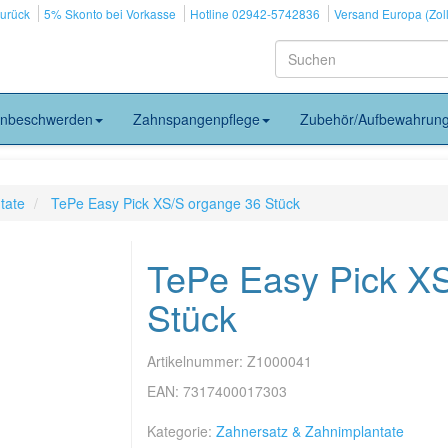
zurück
5% Skonto bei Vorkasse
Hotline 02942-5742836
Versand Europa (Zoll
nbeschwerden
Zahnspangenpflege
Zubehör/Aufbewahrun
tate
TePe Easy Pick XS/S organge 36 Stück
TePe Easy Pick X
Stück
Artikelnummer:
Z1000041
EAN:
7317400017303
Kategorie:
Zahnersatz & Zahnimplantate