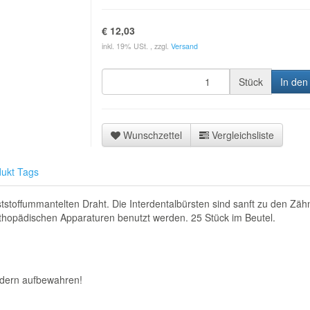
€ 12,03
inkl. 19% USt. , zzgl.
Versand
Stück
In den
Wunschzettel
Vergleichsliste
ukt Tags
ststoffummantelten Draht. Die Interdentalbürsten sind sanft zu den Z
rthopädischen Apparaturen benutzt werden. 25 Stück im Beutel.
ndern aufbewahren!