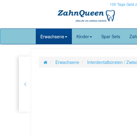
100 Tage Geld 
Erwachsene
Kinder
Spar Sets
Zah
Erwachsene
Interdentalbürsten / Zwi