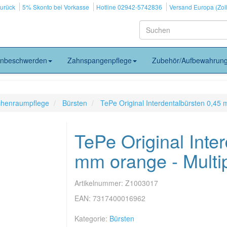
zurück
5% Skonto bei Vorkasse
Hotline 02942-5742836
Versand Europa (Zoll
nbeschwerden
Zahnspangenpflege
Zubehör/Aufbewahrun
schenraumpflege
Bürsten
TePe Original Interdentalbürsten 0,45 
TePe Original Inte
mm orange - Multi
Artikelnummer:
Z1003017
EAN:
7317400016962
Kategorie:
Bürsten